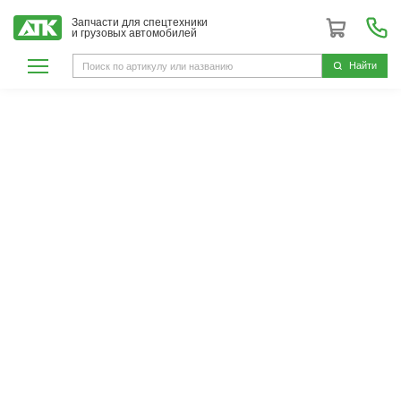
Запчасти для спецтехники
и грузовых автомобилей
Hайти
Accuride
Американская компания Accuride (Аккурайд) была
основана в 1986 году. Является ведущим
изготовителем и поставщиком колесных дисков и
комплектующих для колесных систем на мировом
рынке коммерческих
автомобилей. Accuride (Аккурайд) производит
стальные и алюминиевые колесные диски и
комплектующие, узлы для колесных систем