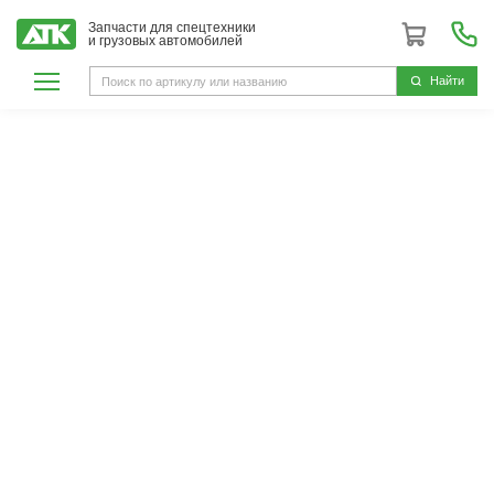
Запчасти для спецтехники
и грузовых автомобилей
Hайти
Kangyue
ГК АвтоТехКомплект является
официальным дистрибьютором
Kangyue
Компания Kangyue (Канью)
является одним из
крупнейших производителей турбокомпрессоров в
Китае и признанным экспертом в области
проектирования, разработки и производства