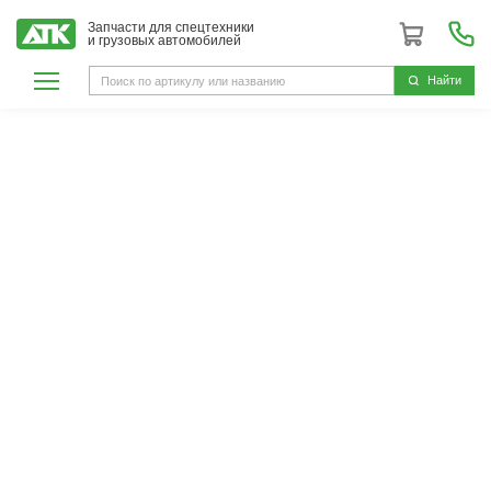
Запчасти для спецтехники
и грузовых автомобилей
Hайти
Автоприбор
ГК АвтоТехКомплект является
официальным дистрибьютором
Автоприбор
ООО «НПК «АВТОПРИБОР» — крупнейший в
России производитель электрооборудования и
комплектующих изделий для автосборочных
предприятий.