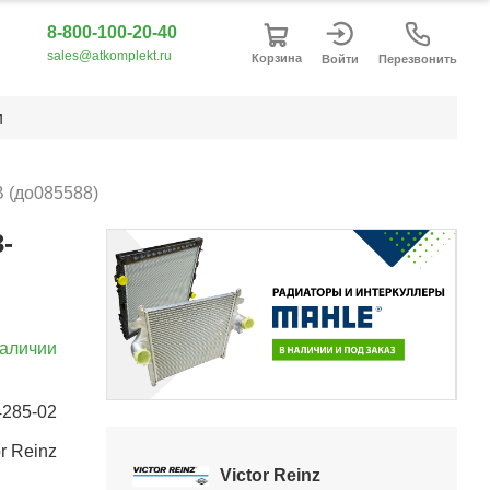
8-800-100-20-40
sales@atkomplekt.ru
Корзина
Войти
Перезвонить
и
B (до085588)
-
наличии
Item
4285-02
3
or Reinz
of
Victor Reinz
5