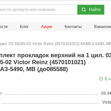
Hайти
ости
Блог
Акции
Контакты
Ваканси
цил. 03-34285-02 Victor Reinz (4570101021) КАМАЗ-5490, M
лект прокладок верхний на 1 цил. 03
5-02 Victor Reinz (4570101021)
АЗ-5490, MB (до085588)
В 
л
03-3
Vict