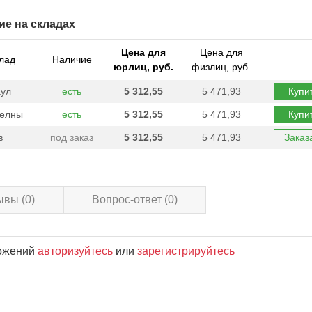
ие на складах
Цена для
Цена для
лад
Наличие
юрлиц, руб.
физлиц, руб.
ул
есть
5 312,55
5 471,93
Купи
Челны
есть
5 312,55
5 471,93
Купи
в
под заказ
5 312,55
5 471,93
Заказ
ывы
(0)
Вопрос-ответ
(0)
ложений
авторизуйтесь
или
зарегистрируйтесь