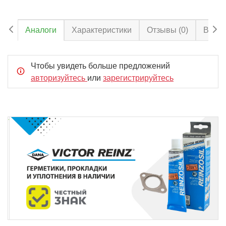
Аналоги
Характеристики
Отзывы
(0)
Вопро
Чтобы увидеть больше предложений
авторизуйтесь
или
зарегистрируйтесь
Item