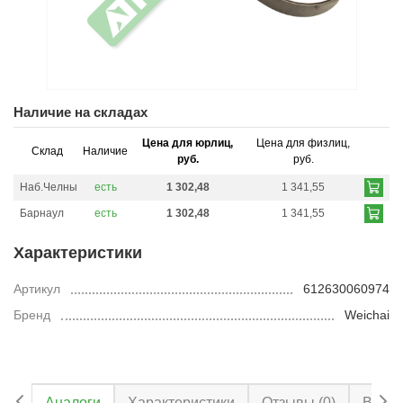
Наличие на складах
Цена для юрлиц,
Цена для физлиц,
Склад
Наличие
руб.
руб.
Наб.Челны
есть
1 302,48
1 341,55
Барнаул
есть
1 302,48
1 341,55
Характеристики
Артикул
612630060974
Бренд
Weichai
Аналоги
Характеристики
Отзывы
(0)
Вопро