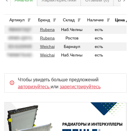
Артикул
Бренд
Склад
Наличие
Цена дл
R8HIX72Q7
Rubena
Наб.Челны
есть
XRW5-QDY1
Rubena
Ростов
есть
E3-GJ/2HV9
Weichai
Барнаул
есть
TMNM73U4Z-
Weichai
Наб.Челны
есть
Чтобы увидеть больше предложений
авторизуйтесь
или
зарегистрируйтесь