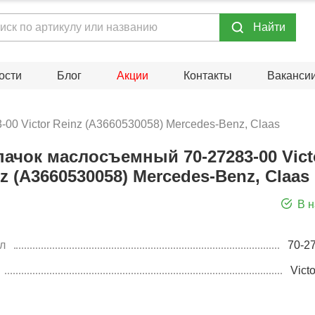
Hайти
ости
Блог
Акции
Контакты
Ваканси
00 Victor Reinz (A3660530058) Mercedes-Benz, Claas
пачок маслосъемный 70-27283-00 Vict
z (A3660530058) Mercedes-Benz, Claas
В 
л
70-2
Vict