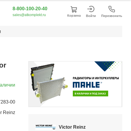
8-800-100-20-40
sales@atkomplekt.ru
Корзина
Войти
Перезвонить
и
or
наличии
7283-00
Item
or Reinz
2
of
Victor Reinz
5