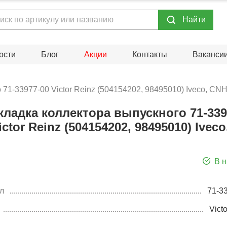
Hайти
ости
Блог
Акции
Контакты
Ваканси
71-33977-00 Victor Reinz (504154202, 98495010) Iveco, CN
кладка коллектора выпускного 71-339
ictor Reinz (504154202, 98495010) Iveco
В 
л
71-3
Vict