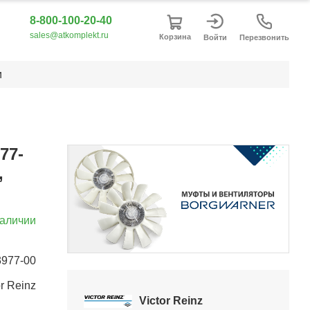
8-800-100-20-40
sales@atkomplekt.ru
Корзина
Войти
Перезвонить
и
H
77-
,
наличии
Item
3977-00
3
or Reinz
of
Victor Reinz
5