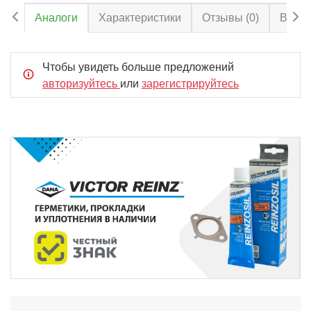
Аналоги
Характеристики
Отзывы
(0)
Вопро
Чтобы увидеть больше предложений
авторизуйтесь
или
зарегистрируйтесь
Item
2