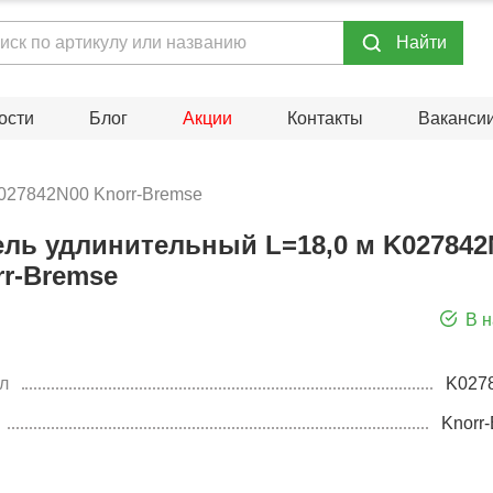
Hайти
ости
Блог
Акции
Контакты
Ваканси
K027842N00 Knorr-Bremse
ель удлинительный L=18,0 м K027842
rr-Bremse
В 
л
K027
Knorr