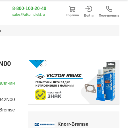
8-800-100-20-40
sales@atkomplekt.ru
Корзина
Войти
Перезвонить
и
N00
наличии
842N00
Item
-Bremse
2
of
Knorr-Bremse
5