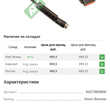
Наличие на складах
Цена для юрлиц,
Цена для физлиц,
Склад
Наличие
руб.
руб.
Наб.Челны
есть
960,5
989,32
под заказ
Барнаул
960,5
989,32
под заказ
Ростов
960,5
989,32
Характеристики
Артикул
K027883N00
Бренд
Knorr-Bremse