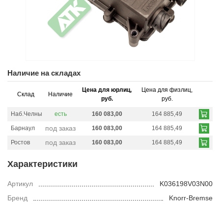
Наличие на складах
Цена для юрлиц,
Цена для физлиц,
Склад
Наличие
руб.
руб.
Наб.Челны
есть
160 083,00
164 885,49
под заказ
Барнаул
160 083,00
164 885,49
под заказ
Ростов
160 083,00
164 885,49
Характеристики
Артикул
K036198V03N00
Бренд
Knorr-Bremse