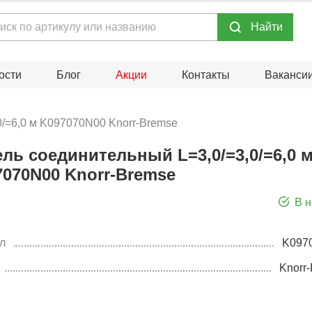
Hайти
ости
Блог
Акции
Контакты
Ваканси
0/=6,0 м K097070N00 Knorr-Bremse
ль соединительный L=3,0/=3,0/=6,0 
7070N00 Knorr-Bremse
В 
л
K097
Knorr