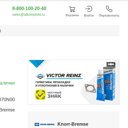
8-800-100-20-40
sales@atkomplekt.ru
Корзина
Войти
Перезвонить
и
м
наличии
070N00
Item
-Bremse
2
of
Knorr-Bremse
5