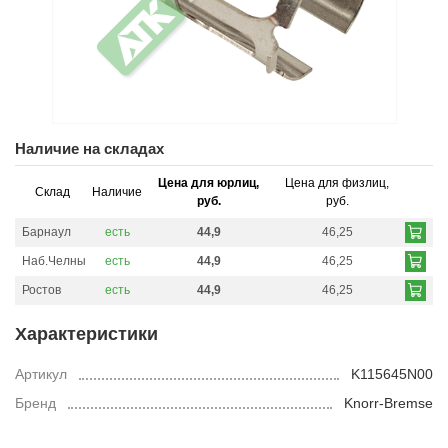
Наличие на складах
Цена для юрлиц,
Цена для физлиц,
Склад
Наличие
руб.
руб.
Барнаул
есть
44,9
46,25
Наб.Челны
есть
44,9
46,25
Ростов
есть
44,9
46,25
Характеристики
Артикул
K115645N00
Бренд
Knorr-Bremse