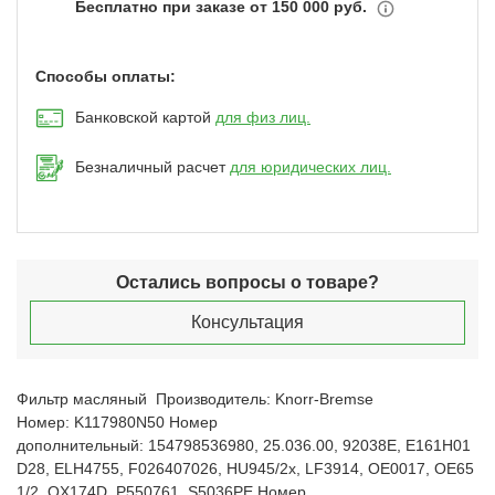
Бесплатно при заказе от 150 000 руб.
Способы оплаты:
Банковской картой
для физ лиц.
Безналичный расчет
для юридических лиц.
Остались вопросы о товаре?
Консультация
Фильтр масляный Производитель: Knorr-Bremse
Номер: K117980N50 Номер
дополнительный: 154798536980, 25.036.00, 92038E, E161H01
D28, ELH4755, F026407026, HU945/2x, LF3914, OE0017, OE65
1/2, OX174D, P550761, S5036PE Номер