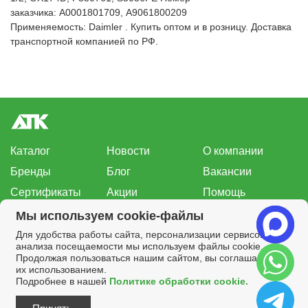
заказчика: A0001801709, A9061800209
Применяемость: Daimler . Купить оптом и в розницу. Доставка
транспортной компанией по РФ.
Каталог
Новости
О компании
Бренды
Блог
Вакансии
Сертификаты
Акции
Помощь
Нашли ошибку?
Мы используем cookie-файлы
Для удобства работы сайта, персонализации сервисов и
8-800-100-20-40
анализа посещаемости мы используем файлы cookie.
Заказать звонок
sales@atkomplekt.ru
Продолжая пользоваться нашим сайтом, вы соглашаетесь с
их использованием.
Все права на материалы, находящиеся на сайте, охраняются в
Подробнее в нашей
Политике обработки cookie.
соответствии с законодательством.
Копирование материалов, только по разрешению владельцев сайта и с