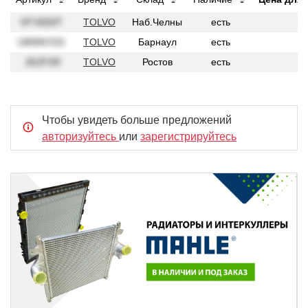
VFYAD0T
TOLVO
Наб.Челны
есть
1
UM9NY2G
TOLVO
Барнаул
есть
1
.36JFXR
TOLVO
Ростов
есть
1
Чтобы увидеть больше предложений
авторизуйтесь
или
зарегистрируйтесь